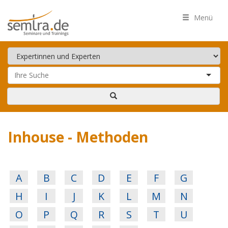
Menü
Inhouse - Methoden
A
B
C
D
E
F
G
H
I
J
K
L
M
N
O
P
Q
R
S
T
U