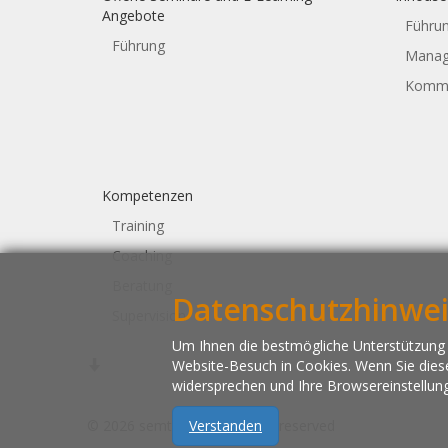
Angebote
Führu
Führung
Manag
Kommu
Kompetenzen
Training
Coaching
Beratung
Datenschutzhinwei
Supervision
Um Ihnen die bestmögliche Unterstützung 
Website-Besuch in Cookies. Wenn Sie dies
widersprechen und Ihre Browsereinstellu
© 2026 semtra.de | All rights reserved
Verstanden