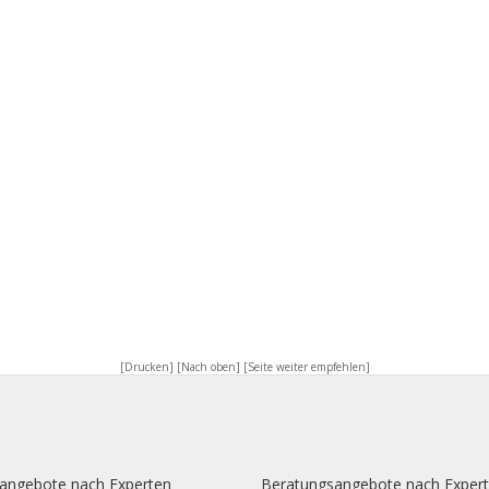
[Drucken]
[Nach oben]
[Seite weiter empfehlen]
angebote nach Experten
Beratungsangebote nach Exper