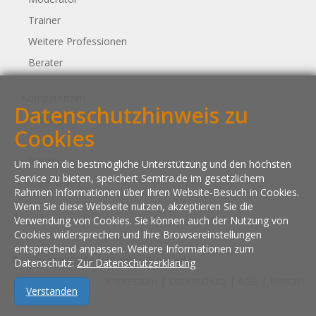
Trainer
Weitere Professionen
Berater
Kompetenzen
Datenschutzhinweis zu
Training
Cookies
Coaching
Beratung
Um Ihnen die bestmögliche Unterstützung und den höchsten
Service zu bieten, speichert Semtra.de im gesetzlichem
Supervision
Rahmen Informationen über Ihren Website-Besuch in Cookies.
Wenn Sie diese Webseite nutzen, akzeptieren Sie die
Verwendung von Cookies. Sie können auch der Nutzung von
Cookies widersprechen und Ihre Browsereinstellungen
entsprechend anpassen. Weitere Informationen zum
© 2026 semtra.de | All rights reserved
Datenschutz:
Zur Datenschutzerklärung
Impressum
|
Datenschutz
|
AGB
|
Kontakt
Verstanden