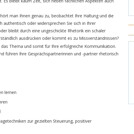
 Es bleibt kaum Zeit, sich neben fachlichen Aspekten auch
t hört man Ihnen genau zu, beobachtet Ihre Haltung und die
ch authentisch oder widersprechen Sie sich in Ihrer
er bleibt durch eine ungeschickte Rhetorik ein schaler
rständlich ausdrücken oder kommt es zu Missverständnissen?
in das Thema und somit für Ihre erfolgreiche Kommunikation.
und führen Ihre Gesprächspartnerinnen und -partner rhetorisch
n lernen
hren
l
etechniken zur gezielten Steuerung, positiver