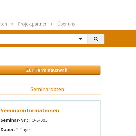
•
•
rten
Projektpartner
Über uns
Informationen
Informationen
Stichworte
Inhouse - Methoden
Ablauf
Zur Terminauswahl
Anfrage
Seminardaten
Seminarinformationen
Seminar-Nr.:
FO-S-003
Dauer:
2 Tage