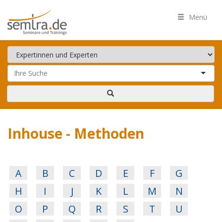
Menü
Inhouse - Methoden
A
B
C
D
E
F
G
H
I
J
K
L
M
N
O
P
Q
R
S
T
U