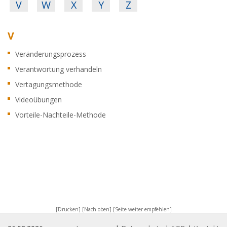
V
W
X
Y
Z
V
Veränderungsprozess
Verantwortung verhandeln
Vertagungsmethode
Videoübungen
Vorteile-Nachteile-Methode
[Drucken]
[Nach oben]
[Seite weiter empfehlen]