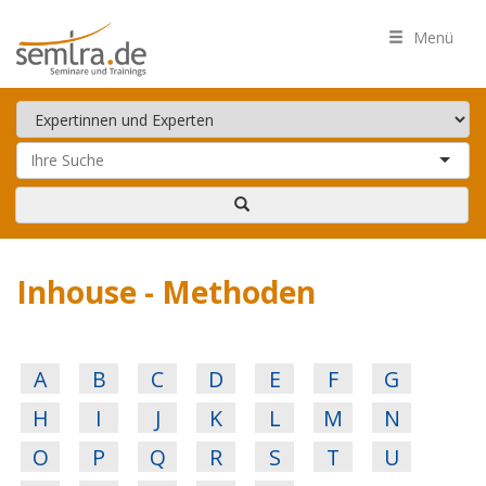
Menü
Inhouse - Methoden
A
B
C
D
E
F
G
H
I
J
K
L
M
N
O
P
Q
R
S
T
U